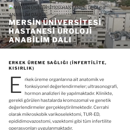
İçeriğe
geç
MERSİN ÜNİVERSİTESİ
HASTANESİ ÜROLOJİ
ANABİLİM DALI
ERKEK ÜREME SAĞLIĞI (İNFERTILITE,
KISIRLIK)
E
rkek üreme organlarına ait anatomik ve
fonksiyonel değerlendirmeler; ultrasonografi,
hormon analizleri ile yapılmaktadır. Klinikte,
gerekli görülen hastalarda kromozomal ve genetik
değerlendirmeler gerçekleştirilmektedir. Cerrahi
olarak mikroskobik varikoselektomi, TUR-ED,
epididimovazostomi, vazektomi gibi tüm infertilite
operasyonları uygulanmaktadır.